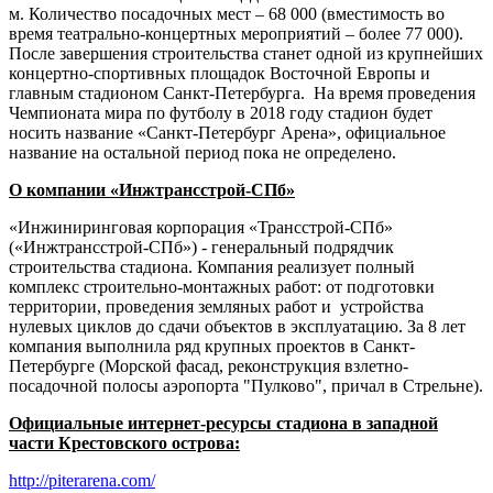
м. Количество посадочных мест – 68 000 (вместимость во
время театрально-концертных мероприятий – более 77 000).
После завершения строительства станет одной из крупнейших
концертно-спортивных площадок Восточной Европы и
главным стадионом Санкт-Петербурга. На время проведения
Чемпионата мира по футболу в 2018 году стадион будет
носить название «Санкт-Петербург Арена», официальное
название на остальной период пока не определено.
О компании «Инжтрансстрой-СПб»
«Инжиниринговая корпорация «Трансстрой-СПб»
(«Инжтрансстрой-СПб») - генеральный подрядчик
строительства стадиона. Компания реализует полный
комплекс строительно-монтажных работ: от подготовки
территории, проведения земляных работ и устройства
нулевых циклов до сдачи объектов в эксплуатацию. За 8 лет
компания выполнила ряд крупных проектов в Санкт-
Петербурге (Морской фасад, реконструкция взлетно-
посадочной полосы аэропорта "Пулково", причал в Стрельне).
Официальные интернет-ресурсы стадиона в западной
части Крестовского острова:
http://piterarena.com/