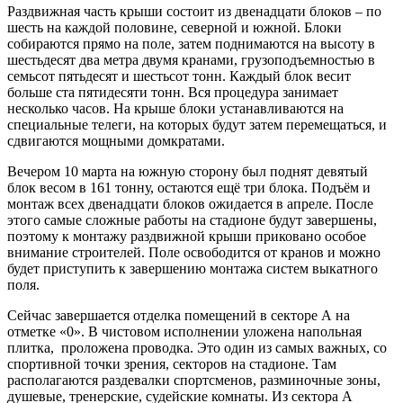
Раздвижная часть крыши состоит из двенадцати блоков – по
шесть на каждой половине, северной и южной. Блоки
собираются прямо на поле, затем поднимаются на высоту в
шестьдесят два метра двумя кранами, грузоподъемностью в
семьсот пятьдесят и шестьсот тонн. Каждый блок весит
больше ста пятидесяти тонн. Вся процедура занимает
несколько часов. На крыше блоки устанавливаются на
специальные телеги, на которых будут затем перемещаться, и
сдвигаются мощными домкратами.
Вечером 10 марта на южную сторону был поднят девятый
блок весом в 161 тонну, остаются ещё три блока. Подъём и
монтаж всех двенадцати блоков ожидается в апреле. После
этого самые сложные работы на стадионе будут завершены,
поэтому к монтажу раздвижной крыши приковано особое
внимание строителей. Поле освободится от кранов и можно
будет приступить к завершению монтажа систем выкатного
поля.
Сейчас завершается отделка помещений в секторе А на
отметке «0». В чистовом исполнении уложена напольная
плитка, проложена проводка. Это один из самых важных, со
спортивной точки зрения, секторов на стадионе. Там
располагаются раздевалки спортсменов, разминочные зоны,
душевые, тренерские, судейские комнаты. Из сектора А