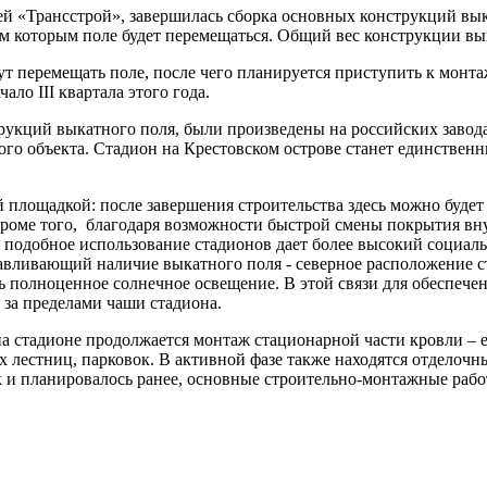
ей «Трансстрой», завершилась сборка основных конструкций вы
рым которым поле будет перемещаться. Общий вес конструкции вы
ут перемещать поле, после чего планируется приступить к монт
ло III квартала этого года.
рукций выкатного поля, были произведены на российских завод
о объекта. Стадион на Крестовском острове станет единственн
 площадкой: после завершения строительства здесь можно буде
роме того, благодаря возможности быстрой смены покрытия внут
о подобное использование стадионов дает более высокий социал
авливающий наличие выкатного поля - северное расположение с
ь полноценное солнечное освещение. В этой связи для обеспечен
 за пределами чаши стадиона.
а стадионе продолжается монтаж стационарной части кровли – 
х лестниц, парковок. В активной фазе также находятся отделоч
 и планировалось ранее, основные строительно-монтажные работ