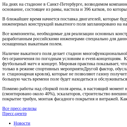
На днях на стадионе в Санкт-Петербурге, возводимом компани
основание, состоящее из рамы, настила и 396 катков, по кото
В ближайшее время начнется поставка двигателей, которые буд
инженерных конструкций выкатного поля запланировано на нача
Все компоненты, необходимые для реализации основных конст
разработанным российскими инженерами специально для данног
оснащенных выкатным полем.
Наличие выкатного поля делает стадион многофункциональной
без ограничения по погодным условиям и event-концепциям. К
футбольный матч и концерт. Мировая практика показывает, чт
только в режиме спортивных мероприятиДругой фактор, обусл
и стационарная кровля), которые не позволяют газону получит
большую часть времени поле будет находиться и обслуживаться
Помимо работы над сборкой поля арены, в настоящий момент н
(смонтировано около 40%), эскалаторов, строительство внешни
покрытие трибун, монтаж фасадного покрытия и витражей. Как
Все пресс-релизы
Пресс-центр
Новости