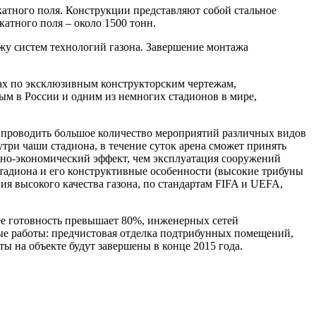
катного поля. Конструкции представляют собой стальное
катного поля – около 1500 тонн.
ажу систем технологий газона. Завершение монтажа
ах по эксклюзивным конструкторским чертежам,
ым в России и одним из немногих стадионов в мире,
т проводить большое количество мероприятий различных видов
ри чаши стадиона, в течение суток арена сможет принять
ьно-экономический эффект, чем эксплуатация сооружений
тадиона и его конструктивные особенности (высокие трибуны
ия высокого качества газона, по стандартам FIFA и UEFA,
ее готовность превышает 80%, инженерных сетей
ные работы: предчистовая отделка подтрибунных помещений,
ы на объекте будут завершены в конце 2015 года.