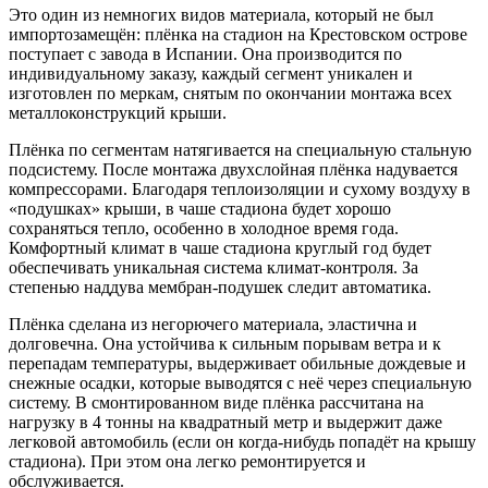
Это один из немногих видов материала, который не был
импортозамещён: плёнка на стадион на Крестовском острове
поступает с завода в Испании. Она производится по
индивидуальному заказу, каждый сегмент уникален и
изготовлен по меркам, снятым по окончании монтажа всех
металлоконструкций крыши.
Плёнка по сегментам натягивается на специальную стальную
подсистему. После монтажа двухслойная плёнка надувается
компрессорами. Благодаря теплоизоляции и сухому воздуху в
«подушках» крыши, в чаше стадиона будет хорошо
сохраняться тепло, особенно в холодное время года.
Комфортный климат в чаше стадиона круглый год будет
обеспечивать уникальная система климат-контроля. За
степенью наддува мембран-подушек следит автоматика.
Плёнка сделана из негорючего материала, эластична и
долговечна. Она устойчива к сильным порывам ветра и к
перепадам температуры, выдерживает обильные дождевые и
снежные осадки, которые выводятся с неё через специальную
систему. В смонтированном виде плёнка рассчитана на
нагрузку в 4 тонны на квадратный метр и выдержит даже
легковой автомобиль (если он когда-нибудь попадёт на крышу
стадиона). При этом она легко ремонтируется и
обслуживается.