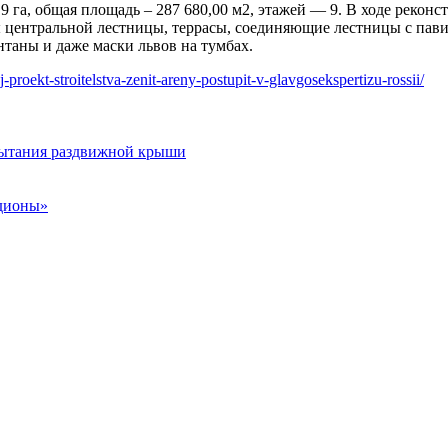
,9 га, общая площадь – 287 680,00 м2, этажей — 9. В ходе реко
ы центральной лестницы, террасы, соединяющие лестницы с пав
нтаны и даже маски львов на тумбах.
proekt-stroitelstva-zenit-areny-postupit-v-glavgosekspertizu-rossii/
пытания раздвижной крыши
адионы»