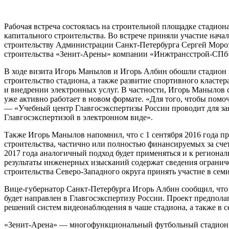
Рабочая встреча состоялась на строительной площадке стадио
капитального строительства. Во встрече приняли участие нач
строительству Администрации Санкт-Петербурга Сергей Мороз
строительства «Зенит-Арены» компании «Инжтрансстрой-СПб»,
В ходе визита Игорь Манылов и Игорь Албин обошли стадион п
строительство стадиона, а также развитие спортивного класте
и внедрении электронных услуг. В частности, Игорь Манылов 
уже активно работает в новом формате. «Для того, чтобы пом
— «Учебный центр Главгосэкспертизы России проводит для зая
Главгосэкспертизой в электронном виде».
Также Игорь Манылов напомнил, что с 1 сентября 2016 года п
строительства, частично или полностью финансируемых за счет
2017 года аналогичный подход будет применяться и к региона
результаты инженерных изысканий содержат сведения ограниче
строительства Северо-Западного округа принять участие в сем
Вице-губернатор Санкт-Петербурга Игорь Албин сообщил, что л
будет направлен в Главгосэкспертизу России. Проект предпол
решений систем видеонаблюдения в чаше стадиона, а также в 
«Зенит-Арена» — многофункциональный футбольный стадион з