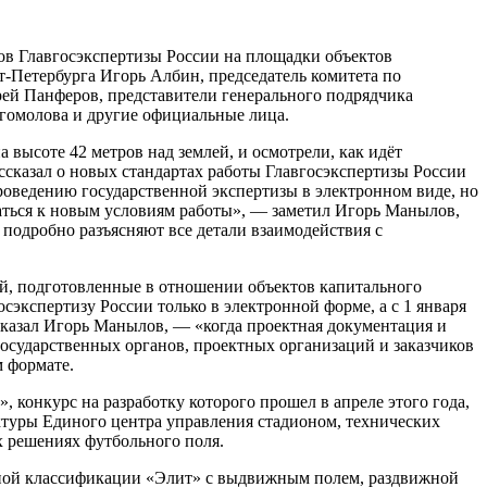
тов Главгосэкспертизы России на площадки объектов
т-Петербурга Игорь Албин, председатель комитета по
ей Панферов, представители генерального подрядчика
гомолова и другие официальные лица.
высоте 42 метров над землей, и осмотрели, как идёт
ссказал о новых стандартах работы Главгосэкспертизы России
роведению государственной экспертизы в электронном виде, но
ваться к новым условиям работы», — заметил Игорь Манылов,
подробно разъясняют все детали взаимодействия с
ий, подготовленные в отношении объектов капитального
сэкспертизу России только в электронной форме, а с 1 января
 сказал Игорь Манылов, — «когда проектная документация и
осударственных органов, проектных организаций и заказчиков
м формате.
конкурс на разработку которого прошел в апреле этого года,
ктуры Единого центра управления стадионом, технических
х решениях футбольного поля.
ной классификации «Элит» с выдвижным полем, раздвижной