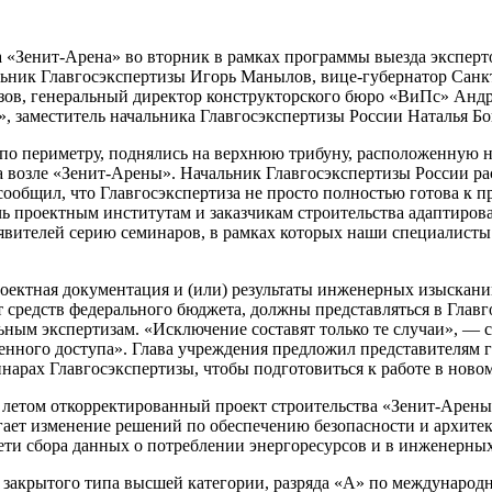
на «Зенит-Арена» во вторник в рамках программы выезда экспер
альник Главгосэкспертизы Игорь Манылов, вице-губернатор Санк
ов, генеральный директор конструкторского бюро «ВиПс» Андр
 заместитель начальника Главгосэкспертизы России Наталья Бо
о периметру, поднялись на верхнюю трибуну, расположенную на 
ра возле «Зенит-Арены». Начальник Главгосэкспертизы России ра
сообщил, что Главгосэкспертиза не просто полностью готова к п
очь проектным институтам и заказчикам строительства адаптиро
вителей серию семинаров, в рамках которых наши специалисты 
роектная документация и (или) результаты инженерных изыскан
 средств федерального бюджета, должны представляться в Главго
льным экспертизам. «Исключение составят только те случаи», —
нного доступа». Глава учреждения предложил представителям г
инарах Главгосэкспертизы, чтобы подготовиться к работе в ново
етом откорректированный проект строительства «Зенит-Арены», 
агает изменение решений по обеспечению безопасности и архите
сети сбора данных о потреблении энергоресурсов и в инженерны
акрытого типа высшей категории, разряда «А» по международ